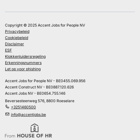
Copyright © 2025 Accent Jobs for People NV
Privacybeleid
Cookiebeleid
Disclaimer
ESF
Klokkenluidersregeling
Erkenningsnummers
Let op voor phishing
Accent Jobs for People NV - BE0455.069.956
Accent Construct NV - BE0887.120.626
Accent Jobs NV - BE0654.755.146
Beversesteenweg 576, 8800 Roeselare
+3251460500
info@accentjobs.be