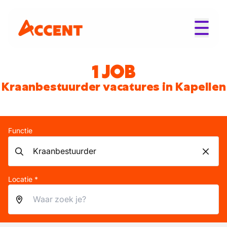
1 JOB
Kraanbestuurder vacatures in Kapellen
Functie
Locatie *