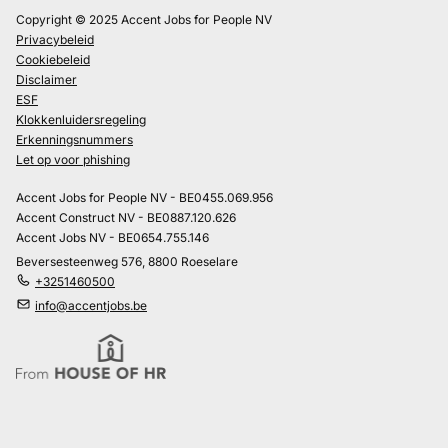
Copyright © 2025 Accent Jobs for People NV
Privacybeleid
Cookiebeleid
Disclaimer
ESF
Klokkenluidersregeling
Erkenningsnummers
Let op voor phishing
Accent Jobs for People NV - BE0455.069.956
Accent Construct NV - BE0887.120.626
Accent Jobs NV - BE0654.755.146
Beversesteenweg 576, 8800 Roeselare
+3251460500
info@accentjobs.be