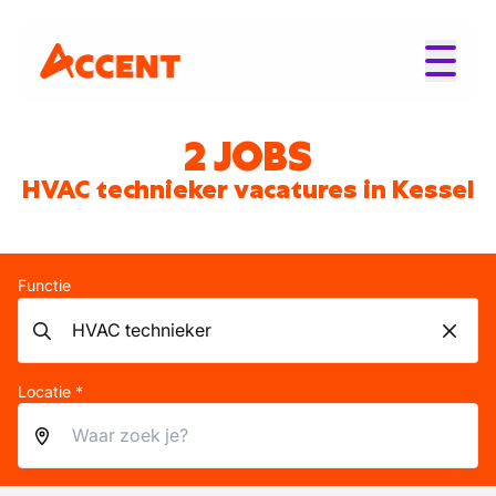
2 JOBS
HVAC technieker vacatures in Kessel
Functie
Locatie *