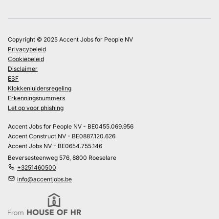
Copyright © 2025 Accent Jobs for People NV
Privacybeleid
Cookiebeleid
Disclaimer
ESF
Klokkenluidersregeling
Erkenningsnummers
Let op voor phishing
Accent Jobs for People NV - BE0455.069.956
Accent Construct NV - BE0887.120.626
Accent Jobs NV - BE0654.755.146
Beversesteenweg 576, 8800 Roeselare
+3251460500
info@accentjobs.be