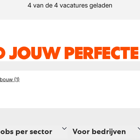
4 van de 4 vacatures geladen
D JOUW PERFECTE
lbouw
(
1
)
Jobs per sector
Voor bedrijven