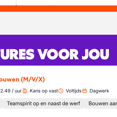
URES VOOR JOU
bouwen
(M/V/X)
2.49
/
uur
Kans op vast
Voltijds
Dagwerk
Teamspirit op en naast de werf
Bouwen aan 