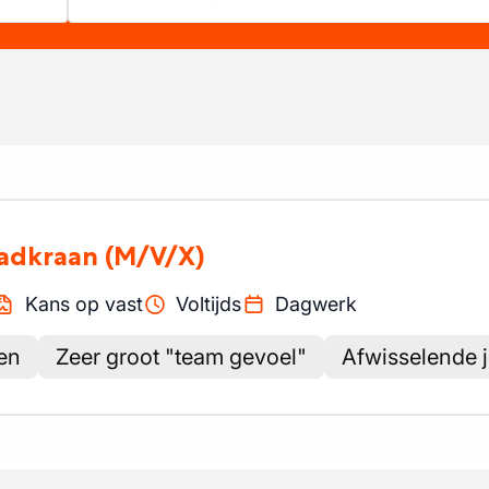
aadkraan
(M/V/X)
Kans op vast
Voltijds
Dagwerk
en
Zeer groot "team gevoel"
Afwisselende 