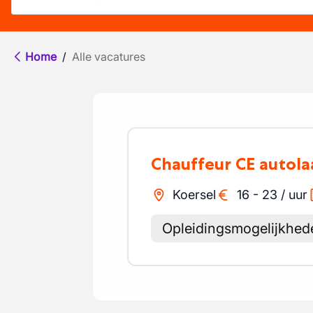
Home
/
Alle vacatures
Chauffeur CE autol
Koersel
16
-
23
/
uur
Opleidingsmogelijkhed