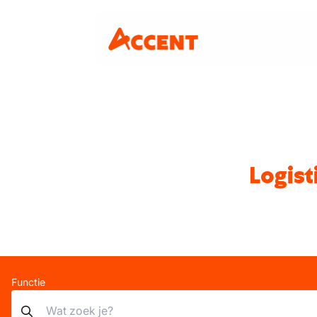
Logist
Functie