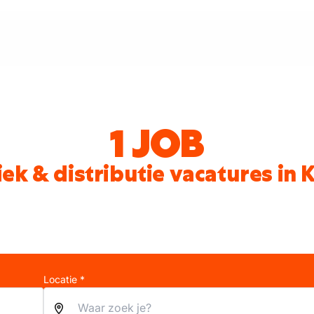
1 JOB
iek & distributie vacatures in 
Locatie *