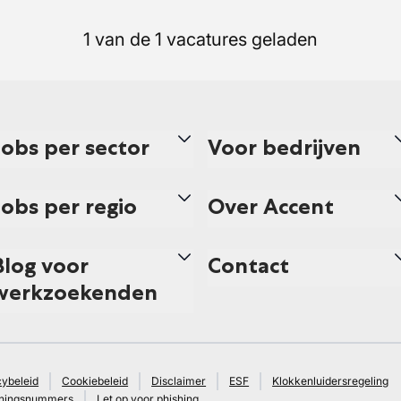
1 van de 1 vacatures geladen
Jobs per sector
Voor bedrijven
Jobs per regio
Over Accent
Blog voor
Contact
werkzoekenden
cybeleid
Cookiebeleid
Disclaimer
ESF
Klokkenluidersregeling
ningsnummers
Let op voor phishing