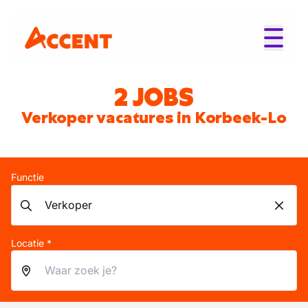
2 JOBS
Verkoper vacatures in Korbeek-Lo
Functie
Locatie *