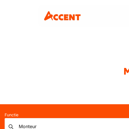
M
Functie