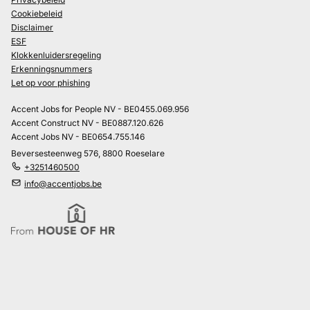
Cookiebeleid
Disclaimer
ESF
Klokkenluidersregeling
Erkenningsnummers
Let op voor phishing
Accent Jobs for People NV - BE0455.069.956
Accent Construct NV - BE0887.120.626
Accent Jobs NV - BE0654.755.146
Beversesteenweg 576, 8800 Roeselare
+3251460500
info@accentjobs.be