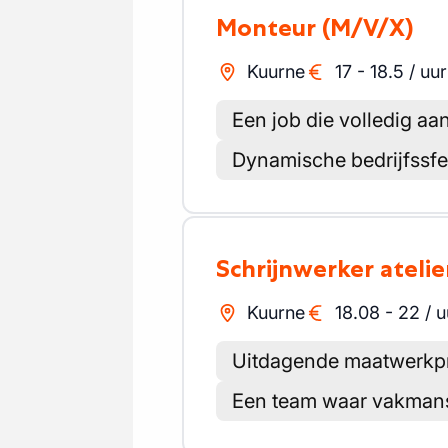
Monteur
(M/V/X)
Kuurne
17
-
18.5
/
uur
Een job die volledig a
Dynamische bedrijfssfe
Schrijnwerker atelie
Kuurne
18.08
-
22
/
u
Uitdagende maatwerkp
Een team waar vakmans