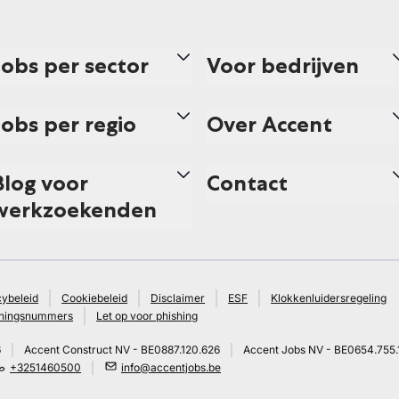
Jobs per sector
Voor bedrijven
Jobs per regio
Over Accent
Blog voor
Contact
werkzoekenden
cybeleid
Cookiebeleid
Disclaimer
ESF
Klokkenluidersregeling
ningsnummers
Let op voor phishing
6
Accent Construct NV - BE0887.120.626
Accent Jobs NV - BE0654.755.
+3251460500
info@accentjobs.be