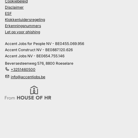
Cookiebeleid
Disclaimer
ESF
Klokkenluidersregeling
Erkenningsnummers
Let op voor phishing
Accent Jobs for People NV - BE0455.069.956
Accent Construct NV - BE0887.120.626
Accent Jobs NV - BE0654.755.146
Beversesteenweg 576, 8800 Roeselare
+3251460500
info@accentjobs.be