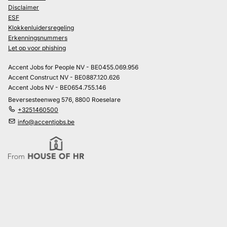
Disclaimer
ESF
Klokkenluidersregeling
Erkenningsnummers
Let op voor phishing
Accent Jobs for People NV - BE0455.069.956
Accent Construct NV - BE0887.120.626
Accent Jobs NV - BE0654.755.146
Beversesteenweg 576, 8800 Roeselare
+3251460500
info@accentjobs.be