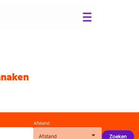
anaken
Afstand
Afstand
Zoeken