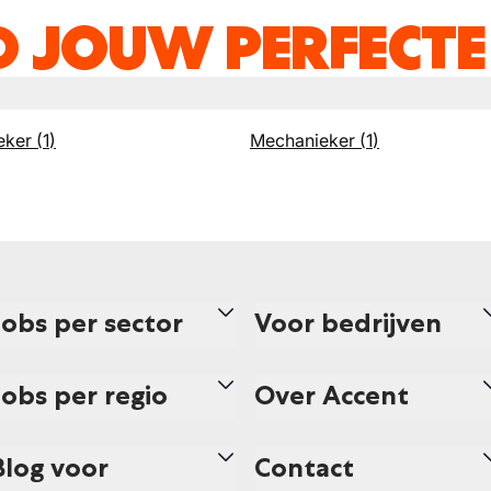
D JOUW PERFECTE
eker
(
1
)
Mechanieker
(
1
)
Jobs per sector
Voor bedrijven
Jobs per regio
Over Accent
Blog voor
Contact