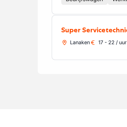
Super Servicetechn
Lanaken
17
-
22
/
uur