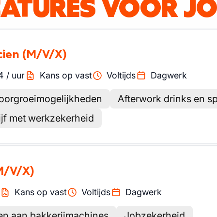
CATURES VOOR J
cien
(M/V/X)
4
/
uur
Kans op vast
Voltijds
Dagwerk
doorgroeimogelijkheden
Afterwork drinks en s
ijf met werkzekerheid
M/V/X)
Kans op vast
Voltijds
Dagwerk
n aan bakkerijmachines
Jobzekerheid