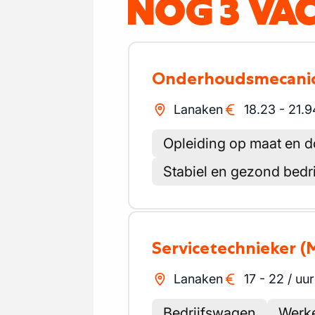
NOG 3 VA
Onderhoudsmecani
Lanaken
18.23
-
21.9
Opleiding op maat en 
Stabiel en gezond bedr
Servicetechnieker
(
Lanaken
17
-
22
/
uur
Bedrijfswagen
Werke