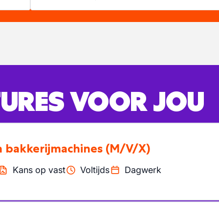
URES VOOR JOU
an bakkerijmachines
(M/V/X)
Kans op vast
Voltijds
Dagwerk