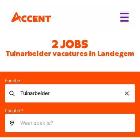
2 JOBS
Tuinarbeider vacatures in Landegem
Functie
Locatie *