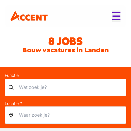
8 JOBS
Bouw vacatures in Landen
Functie
Locatie *