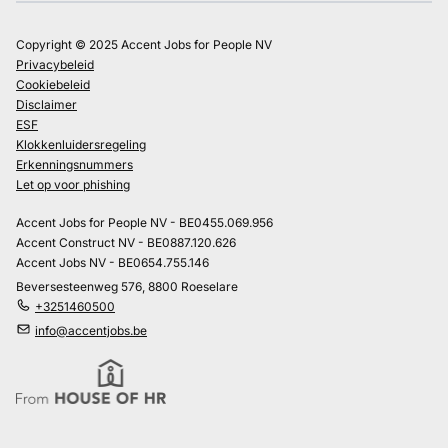
Copyright © 2025 Accent Jobs for People NV
Privacybeleid
Cookiebeleid
Disclaimer
ESF
Klokkenluidersregeling
Erkenningsnummers
Let op voor phishing
Accent Jobs for People NV - BE0455.069.956
Accent Construct NV - BE0887.120.626
Accent Jobs NV - BE0654.755.146
Beversesteenweg 576, 8800 Roeselare
+3251460500
info@accentjobs.be