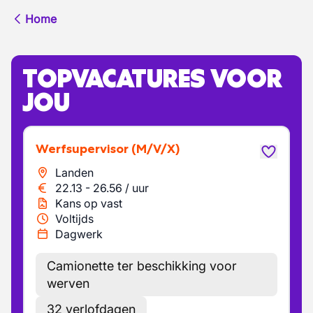
Home
TOPVACATURES VOOR
JOU
Werfsupervisor
(M/V/X)
Landen
22.13
-
26.56
/
uur
Kans op vast
Voltijds
Dagwerk
Camionette ter beschikking voor
werven
32 verlofdagen