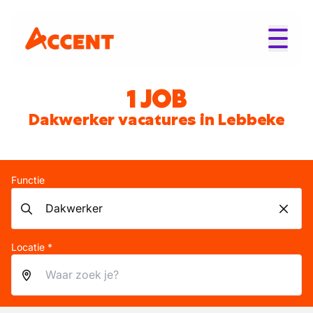
1 JOB
Dakwerker vacatures in Lebbeke
Functie
Locatie *