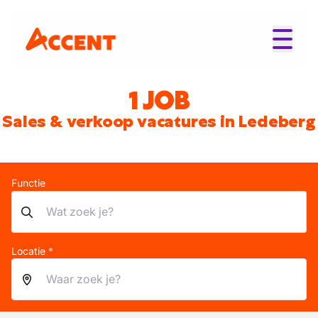
1 JOB
Sales & verkoop vacatures in Ledeberg
Functie
Locatie *