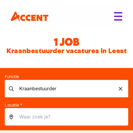
1 JOB
Kraanbestuurder vacatures in Leest
Functie
Locatie *