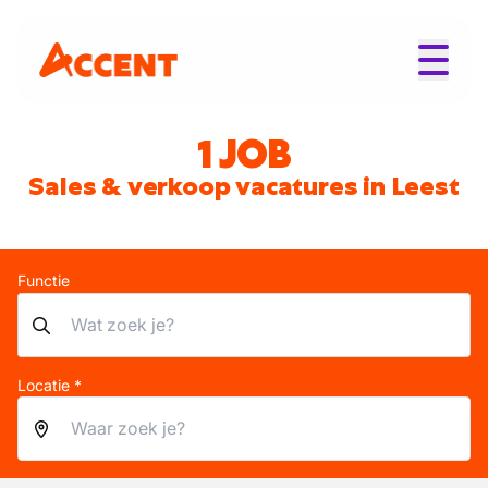
1 JOB
Sales & verkoop vacatures in Leest
Functie
Locatie *