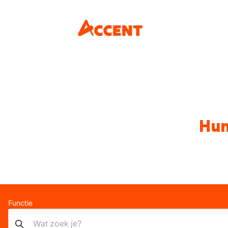
Hum
Functie