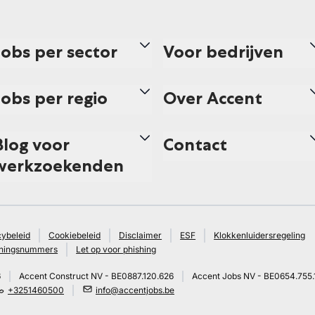
Jobs per sector
Voor bedrijven
Jobs per regio
Over Accent
Blog voor
Contact
werkzoekenden
cybeleid
Cookiebeleid
Disclaimer
ESF
Klokkenluidersregeling
ningsnummers
Let op voor phishing
6
Accent Construct NV - BE0887.120.626
Accent Jobs NV - BE0654.755.
+3251460500
info@accentjobs.be