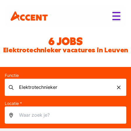
6 JOBS
Elektrotechnieker vacatures in Leuven
Functie
Locatie *