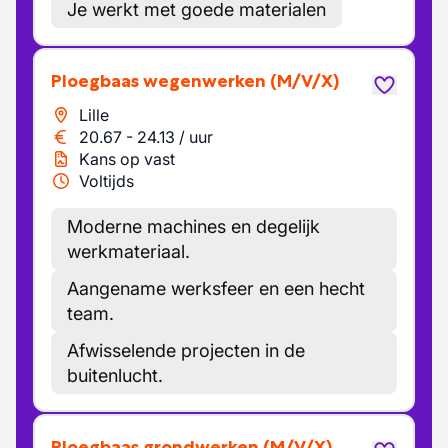
Je werkt met goede materialen
Ploegbaas wegenwerken
(M/V/X)
Lille
20.67
-
24.13
/
uur
Kans op vast
Voltijds
Moderne machines en degelijk
werkmateriaal.
Aangename werksfeer en een hecht
team.
Afwisselende projecten in de
buitenlucht.
Ploegbaas grondwerken
(M/V/X)