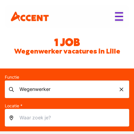
1 JOB
Wegenwerker vacatures in Lille
Functie
Locatie *