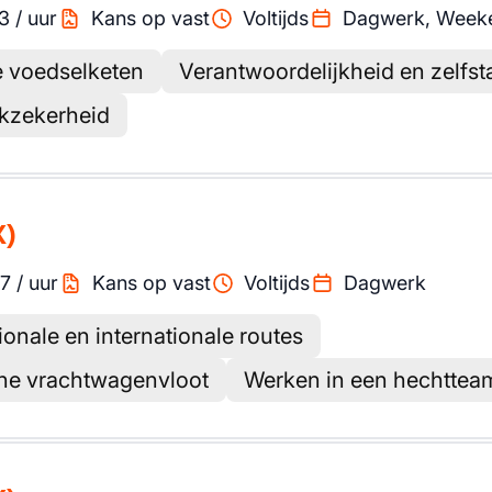
3
/
uur
Kans op vast
Voltijds
Dagwerk, Week
e voedselketen
Verantwoordelijkheid en zelfs
rkzekerheid
X)
17
/
uur
Kans op vast
Voltijds
Dagwerk
onale en internationale routes
ne vrachtwagenvloot
Werken in een hechttea