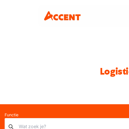
Logist
Functie