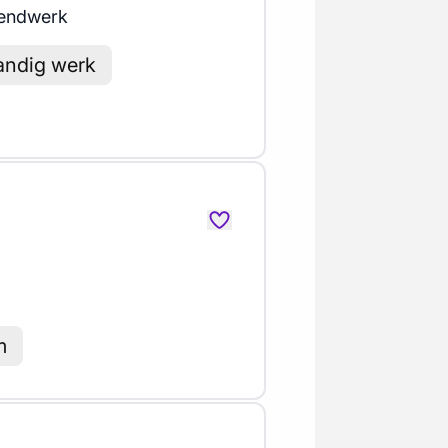
endwerk
tandig werk
m