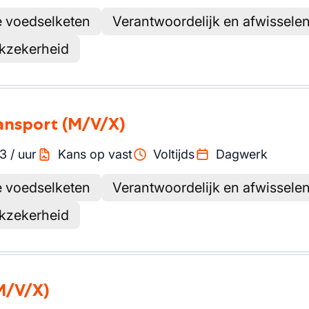
e voedselketen
Verantwoordelijk en afwissele
rkzekerheid
ransport
(M/V/X)
63
/
uur
Kans op vast
Voltijds
Dagwerk
e voedselketen
Verantwoordelijk en afwissele
rkzekerheid
M/V/X)