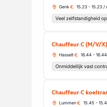
Genk
15.23
-
15.23
/
Veel zelfstandigheid o
Chauffeur C
(M/V/X
Hasselt
16.44
-
16.44
Onmiddellijk vast contr
Chauffeur C koeltr
Lummen
15.45
-
15.