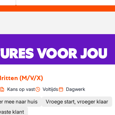
URES VOOR JOU
lritten
(M/V/X)
Kans op vast
Voltijds
Dagwerk
r mee naar huis
Vroege start, vroeger klaar
vaste klant