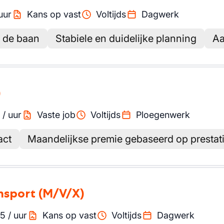
uur
Kans op vast
Voltijds
Dagwerk
p de baan
Stabiele en duidelijke planning
Aa
)
/
uur
Vaste job
Voltijds
Ploegenwerk
act
Maandelijkse premie gebaseerd op prestat
ansport
(M/V/X)
45
/
uur
Kans op vast
Voltijds
Dagwerk