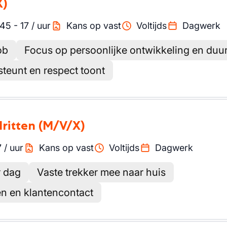
X)
.45
-
17
/
uur
Kans op vast
Voltijds
Dagwerk
ob
Focus op persoonlijke ontwikkeling en du
steunt en respect toont
lritten
(M/V/X)
7
/
uur
Kans op vast
Voltijds
Dagwerk
r dag
Vaste trekker mee naar huis
en en klantencontact