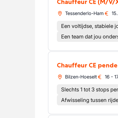
Chauffeur CE
(M/V/
Tessenderlo-Ham
15
Een voltijdse, stabiele j
Een team dat jou onder
Chauffeur CE pende
Bilzen-Hoeselt
16
-
1
Slechts 1 tot 3 stops pe
Afwisseling tussen rijd