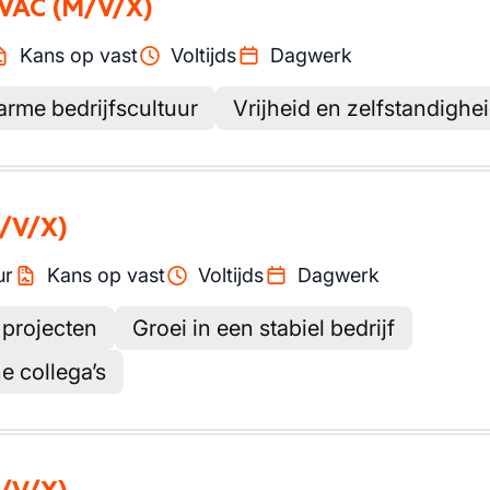
HVAC
(M/V/X)
Kans op vast
Voltijds
Dagwerk
rme bedrijfscultuur
Vrijheid en zelfstandighe
/V/X)
ur
Kans op vast
Voltijds
Dagwerk
 projecten
Groei in een stabiel bedrijf
e collega’s