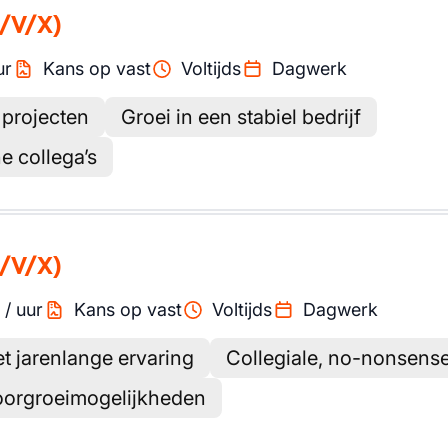
/V/X)
ur
Kans op vast
Voltijds
Dagwerk
 projecten
Groei in een stabiel bedrijf
e collega’s
/V/X)
/
uur
Kans op vast
Voltijds
Dagwerk
et jarenlange ervaring
Collegiale, no-nonsens
oorgroeimogelijkheden