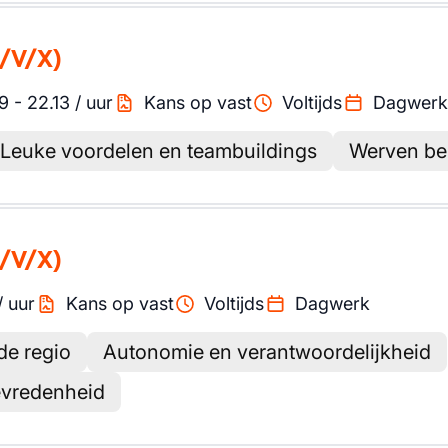
/V/X)
9
-
22.13
/
uur
Kans op vast
Voltijds
Dagwerk
Leuke voordelen en teambuildings
Werven be
/V/X)
/
uur
Kans op vast
Voltijds
Dagwerk
de regio
Autonomie en verantwoordelijkheid
tevredenheid