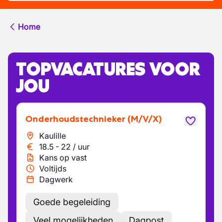
Home
TOPVACATURES VOOR
JOU
Onderhoudstechnieker
(M/V/X)
Kaulille
18.5
-
22
/
uur
Kans op vast
Voltijds
Dagwerk
Goede begeleiding
Veel mogelijkheden
Dagpost