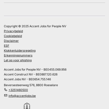
Copyright © 2025 Accent Jobs for People NV
Privacybeleid
Cookiebeleid
Disclaimer
ESF
Klokkenluidersregeling
Erkenningsnummers
Let op voor phishing
Accent Jobs for People NV - BE0455.069.956
Accent Construct NV - BE0887.120.626
Accent Jobs NV - BE0654.755.146
Beversesteenweg 576, 8800 Roeselare
+3251460500
info@accentjobs.be