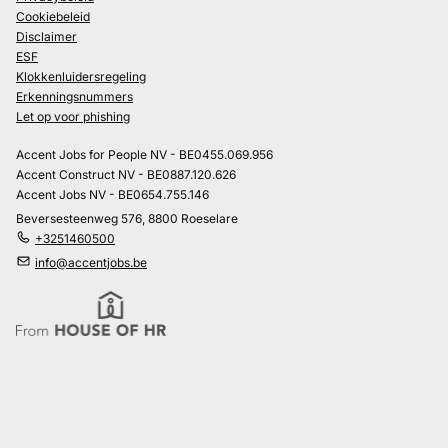
Cookiebeleid
Disclaimer
ESF
Klokkenluidersregeling
Erkenningsnummers
Let op voor phishing
Accent Jobs for People NV - BE0455.069.956
Accent Construct NV - BE0887.120.626
Accent Jobs NV - BE0654.755.146
Beversesteenweg 576, 8800 Roeselare
+3251460500
info@accentjobs.be