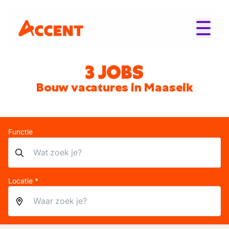
3 JOBS
Bouw vacatures in Maaseik
Functie
Locatie *