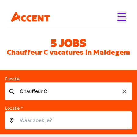
5 JOBS
Chauffeur C vacatures in Maldegem
Functie
Locatie *