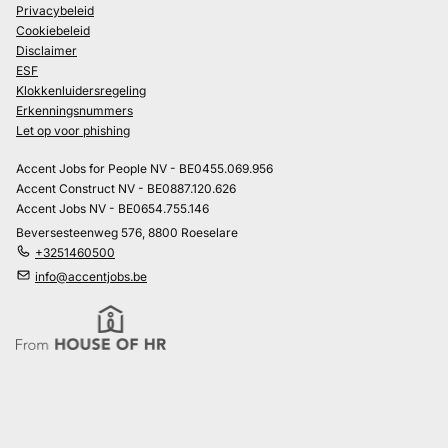
Privacybeleid
Cookiebeleid
Disclaimer
ESF
Klokkenluidersregeling
Erkenningsnummers
Let op voor phishing
Accent Jobs for People NV - BE0455.069.956
Accent Construct NV - BE0887.120.626
Accent Jobs NV - BE0654.755.146
Beversesteenweg 576, 8800 Roeselare
+3251460500
info@accentjobs.be