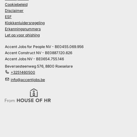
Cookiebeleid
Disclaimer
ESF
Klokkenluidersregeling
Erkenningsnummers
Let op voor phishing
Accent Jobs for People NV - BE0455.069.956
Accent Construct NV - BE0887.120.626
Accent Jobs NV - BE0654.755.146
Beversesteenweg 576, 8800 Roeselare
+3251460500
info@accentjobs.be