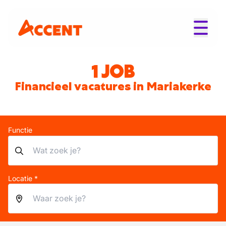
1 JOB
Financieel vacatures in Mariakerke
Functie
Locatie *