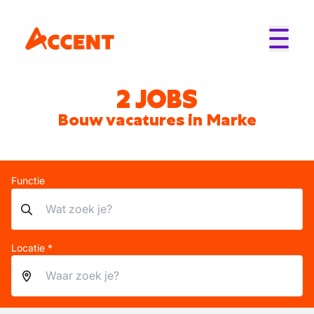
2 JOBS
Bouw vacatures in Marke
Functie
Locatie *