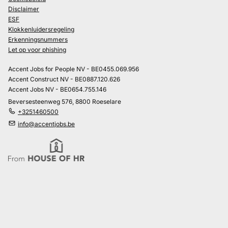
Disclaimer
ESF
Klokkenluidersregeling
Erkenningsnummers
Let op voor phishing
Accent Jobs for People NV - BE0455.069.956
Accent Construct NV - BE0887.120.626
Accent Jobs NV - BE0654.755.146
Beversesteenweg 576, 8800 Roeselare
+3251460500
info@accentjobs.be