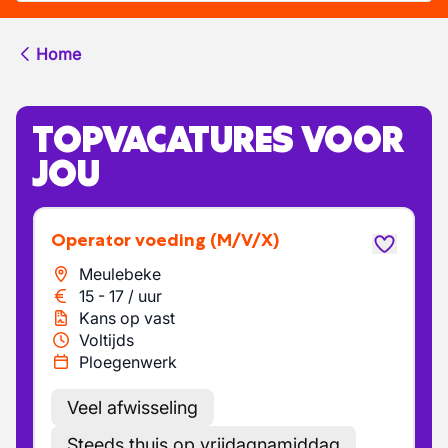
Home
TOPVACATURES VOOR
JOU
Operator voeding
(M/V/X)
Meulebeke
15
-
17
/
uur
Kans op vast
Voltijds
Ploegenwerk
Veel afwisseling
Steeds thuis op vrijdagnamiddag