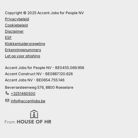
Copyright © 2025 Accent Jobs for People NV
Privacybeleid
Cookiebeleid
Disclaimer
ESF
Klokkenluidersregeling
Erkenningsnummers
Let op voor phishing
Accent Jobs for People NV - BE0455.069.956
Accent Construct NV - BE0887.120.626
Accent Jobs NV - BE0654.755.146
Beversesteenweg 576, 8800 Roeselare
+3251460500
info@accentjobs.be