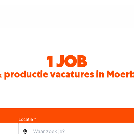
1 JOB
& productie vacatures in Moe
Locatie *