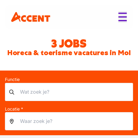
3 JOBS
Horeca & toerisme vacatures in Mol
Functie
Locatie *