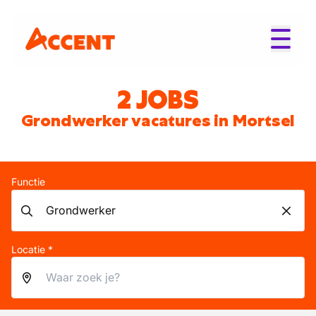
2 JOBS
Grondwerker vacatures in Mortsel
Functie
Locatie *