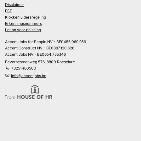
Disclaimer
ESF
Klokkenluidersregeling
Erkenningsnummers
Let op voor phishing
Accent Jobs for People NV - BE0455.069.956
Accent Construct NV - BE0887.120.626
Accent Jobs NV - BE0654.755.146
Beversesteenweg 576, 8800 Roeselare
+3251460500
info@accentjobs.be