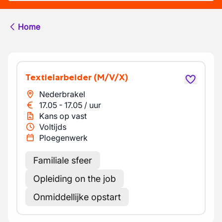
Home
Textielarbeider
(M/V/X)
Nederbrakel
17.05
-
17.05
/
uur
Kans op vast
Voltijds
Ploegenwerk
Familiale sfeer
Opleiding on the job
Onmiddellijke opstart