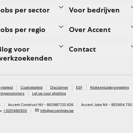
Jobs per sector
Voor bedrijven
Jobs per regio
Over Accent
Blog voor
Contact
werkzoekenden
cybeleid
Cookiebeleid
Disclaimer
ESF
Klokkenluidersregeling
ningsnummers
Let op voor phishing
6
Accent Construct NV - BE0887.120.626
Accent Jobs NV - BE0654.755.
+3251460500
info@accentjobs.be