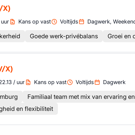
/X)
/
uur
Kans op vast
Voltijds
Dagwerk, Weeken
kerheid
Goede werk-privébalans
Groei en 
V/X)
22.13
/
uur
Kans op vast
Voltijds
Dagwerk
Limburg
Familiaal team met mix van ervaring en
gheid en flexibiliteit