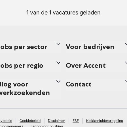
1 van de 1 vacatures geladen
Jobs per sector
Voor bedrijven
Jobs per regio
Over Accent
Blog voor
Contact
werkzoekenden
cybeleid
Cookiebeleid
Disclaimer
ESF
Klokkenluidersregeling
ningsnummers
Let op voor phishing