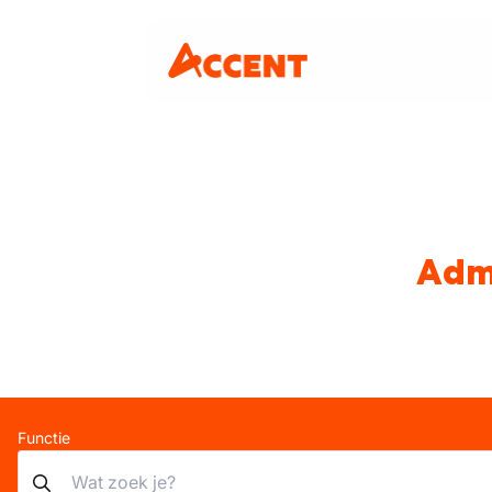
Admi
Functie