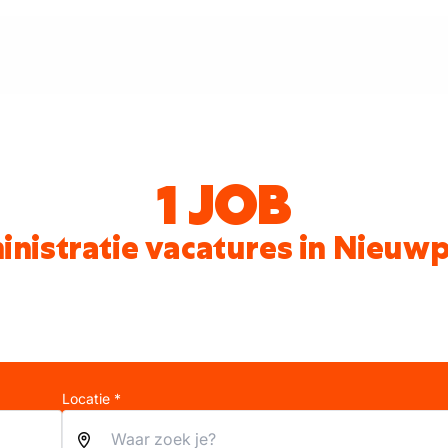
1 JOB
nistratie vacatures in Nieuw
Locatie *