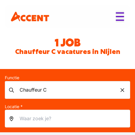
1 JOB
Chauffeur C vacatures in Nijlen
Functie
Locatie *