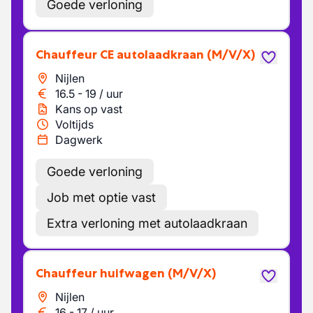
Goede verloning
Chauffeur CE autolaadkraan
(M/V/X)
Nijlen
16.5
-
19
/
uur
Kans op vast
Voltijds
Dagwerk
Goede verloning
Job met optie vast
Extra verloning met autolaadkraan
Chauffeur huifwagen
(M/V/X)
Nijlen
16
-
17
/
uur