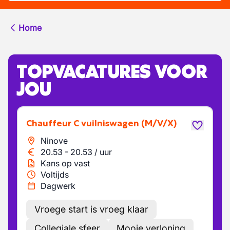
Home
TOPVACATURES VOOR
JOU
Chauffeur C vuilniswagen
(M/V/X)
Ninove
20.53
-
20.53
/
uur
Kans op vast
Voltijds
Dagwerk
Vroege start is vroeg klaar
Collegiale sfeer
Mooie verloning