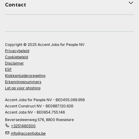
Contact
Copyright © 2025 Accent Jobs for People NV
Privacybeleid
Cookiebeleid
Disclaimer
ESF
Klokkenluidersregeling
Erkenningsnummers
Let op voor phishing
Accent Jobs for People NV - BE0455.069.956
Accent Construct NV - BE0887.120.626
Accent Jobs NV - BE0654.755.146
Beversesteenweg 576, 8800 Roeselare
+3251460500
info@accentjobs.be