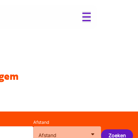
egem
Afstand
Afstand
Zoeken