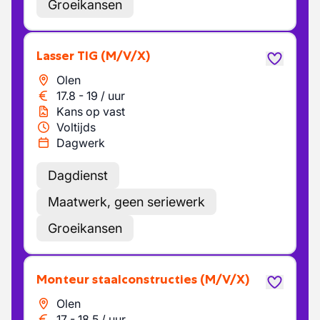
Groeikansen
Lasser TIG
(M/V/X)
Olen
17.8
-
19
/
uur
Kans op vast
Voltijds
Dagwerk
Dagdienst
Maatwerk, geen seriewerk
Groeikansen
Monteur staalconstructies
(M/V/X)
Olen
17
-
18.5
/
uur