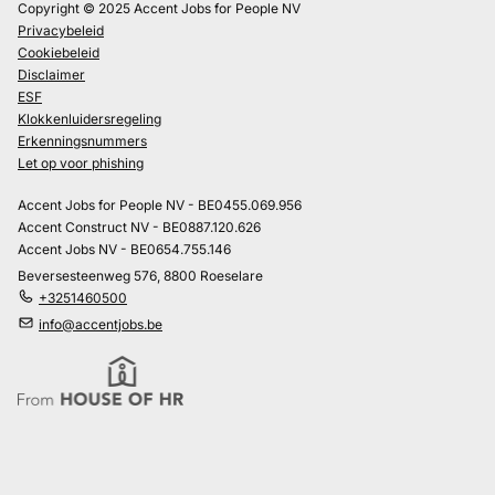
Copyright © 2025 Accent Jobs for People NV
Privacybeleid
Cookiebeleid
Disclaimer
ESF
Klokkenluidersregeling
Erkenningsnummers
Let op voor phishing
Accent Jobs for People NV - BE0455.069.956
Accent Construct NV - BE0887.120.626
Accent Jobs NV - BE0654.755.146
Beversesteenweg 576, 8800 Roeselare
+3251460500
info@accentjobs.be