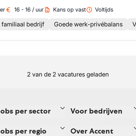
er
16
-
16
/
uur
Kans op vast
Voltijds
familiaal bedrijf
Goede werk-privébalans
V
2 van de 2 vacatures geladen
Jobs per sector
Voor bedrijven
Jobs per regio
Over Accent