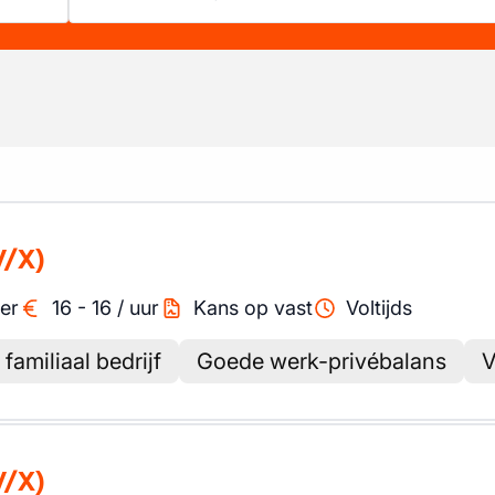
V/X)
er
16
-
16
/
uur
Kans op vast
Voltijds
familiaal bedrijf
Goede werk-privébalans
V
V/X)