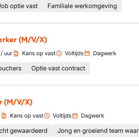
Job optie vast
Familiale werkomgeving
erker
(M/V/X)
/
uur
Kans op vast
Voltijds
Dagwerk
ouchers
Optie vast contract
r
(M/V/X)
r
Kans op vast
Voltijds
Dagwerk
echt gewaardeerd
Jong en groeiend team waar j