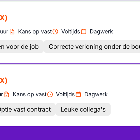
X)
uur
Kans op vast
Voltijds
Dagwerk
en voor de job
Correcte verloning onder de b
X)
ur
Kans op vast
Voltijds
Dagwerk
ptie vast contract
Leuke collega's