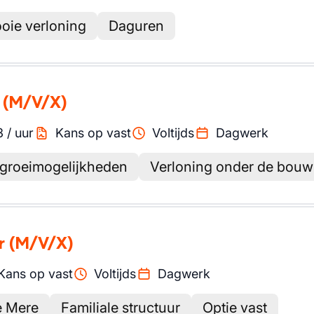
oie verloning
Daguren
(M/V/X)
3
/
uur
Kans op vast
Voltijds
Dagwerk
groeimogelijkheden
Verloning onder de bouw
r
(M/V/X)
Kans op vast
Voltijds
Dagwerk
e Mere
Familiale structuur
Optie vast