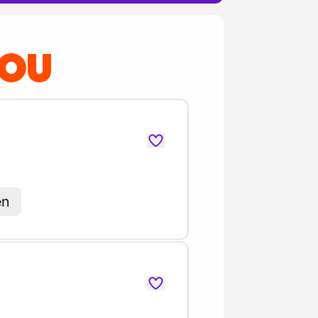
JOU
en