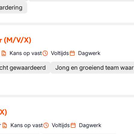
ardering
r
(M/V/X)
r
Kans op vast
Voltijds
Dagwerk
echt gewaardeerd
Jong en groeiend team waar j
X)
r
Kans op vast
Voltijds
Dagwerk