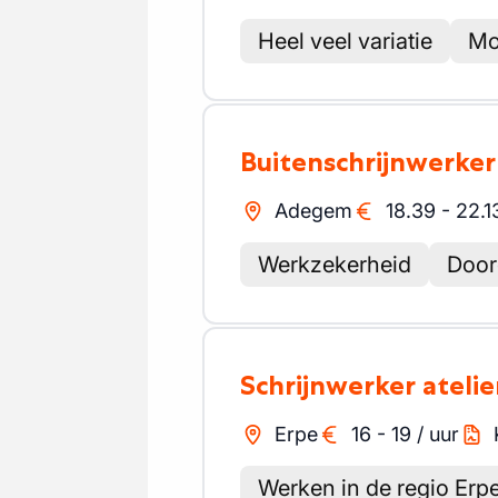
Heel veel variatie
Mo
Buitenschrijnwerker
Adegem
18.39
-
22.1
Werkzekerheid
Door
Schrijnwerker atelie
Erpe
16
-
19
/
uur
Werken in de regio Erp