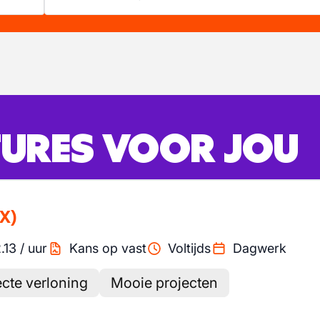
URES VOOR JOU
X)
.13
/
uur
Kans op vast
Voltijds
Dagwerk
cte verloning
Mooie projecten