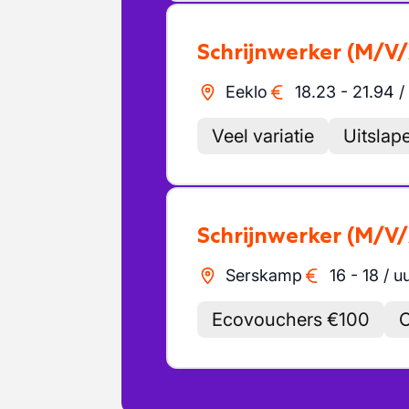
Schrijnwerker
(M/V/
Eeklo
18.23
-
21.94
/
Veel variatie
Uitslap
Schrijnwerker
(M/V/
Serskamp
16
-
18
/
u
Ecovouchers €100
O