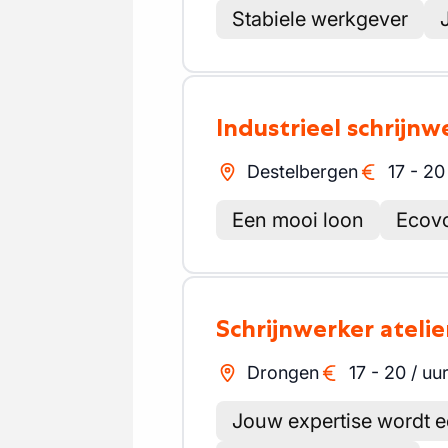
Stabiele werkgever
Industrieel schrijnw
Destelbergen
17
-
20
Een mooi loon
Ecov
Schrijnwerker atelie
Drongen
17
-
20
/
uu
Jouw expertise wordt 