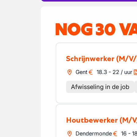
NOG 30 V
Schrijnwerker
(M/V/
Gent
18.3
-
22
/
uur
Afwisseling in de job
Houtbewerker
(M/V
Dendermonde
16
-
1