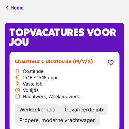
Home
TOPVACATURES VOOR
JOU
Chauffeur C distributie
(M/V/X)
Oostende
15.18
-
15.18
/
uur
Vaste job
Voltijds
Nachtwerk, Weekendwerk
Werkzekerheid
Gevarieerde job
Propere, moderne vrachtwagen