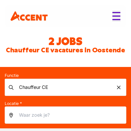
2 JOBS
Chauffeur CE vacatures in Oostende
Functie
Locatie *