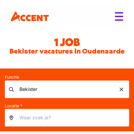
1 JOB
Bekister vacatures in Oudenaarde
Functie
Locatie *