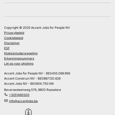
Copyright © 2025 Accent Jobs for People NV
Privacybeleid
Cookiebeleid
Disclaimer
ESF
Klokkenluidersregeling
Erkenningsnummers
Let op voor phishing
Accent Jobs for People NV - BE0455.069.956
Accent Construct NV - BE0887.120.626
Accent Jobs NV - BE0654.755.146
Beversesteenweg 576, 8800 Roeselare
+3251460500
info@accentjobs.be