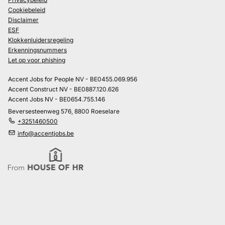
Cookiebeleid
Disclaimer
ESF
Klokkenluidersregeling
Erkenningsnummers
Let op voor phishing
Accent Jobs for People NV - BE0455.069.956
Accent Construct NV - BE0887.120.626
Accent Jobs NV - BE0654.755.146
Beversesteenweg 576, 8800 Roeselare
+3251460500
info@accentjobs.be