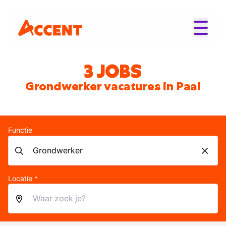
3 JOBS
Grondwerker vacatures in Paal
Functie
Locatie *