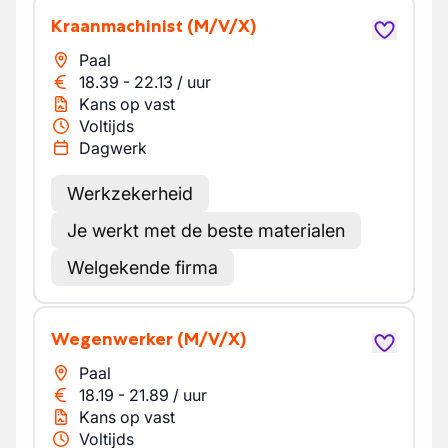
Kraanmachinist
(M/V/X)
Paal
18.39
-
22.13
/
uur
Kans op vast
Voltijds
Dagwerk
Werkzekerheid
Je werkt met de beste materialen
Welgekende firma
Wegenwerker
(M/V/X)
Paal
18.19
-
21.89
/
uur
Kans op vast
Voltijds