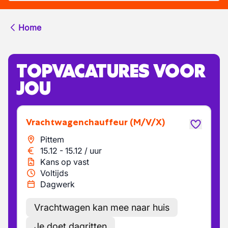
Home
TOPVACATURES VOOR
JOU
Vrachtwagenchauffeur
(M/V/X)
Pittem
15.12
-
15.12
/
uur
Kans op vast
Voltijds
Dagwerk
Vrachtwagen kan mee naar huis
Je doet dagritten