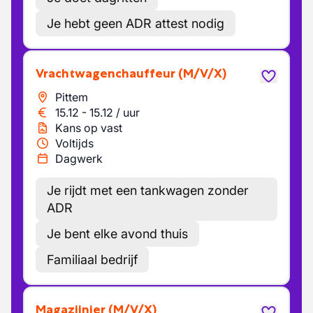
Je hebt geen ADR attest nodig
Vrachtwagenchauffeur
(M/V/X)
Pittem
15.12
-
15.12
/
uur
Kans op vast
Voltijds
Dagwerk
Je rijdt met een tankwagen zonder
ADR
Je bent elke avond thuis
Familiaal bedrijf
Magazijnier
(M/V/X)