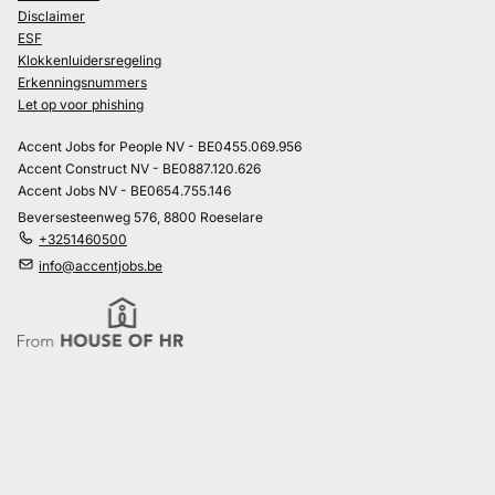
Disclaimer
ESF
Klokkenluidersregeling
Erkenningsnummers
Let op voor phishing
Accent Jobs for People NV - BE0455.069.956
Accent Construct NV - BE0887.120.626
Accent Jobs NV - BE0654.755.146
Beversesteenweg 576, 8800 Roeselare
+3251460500
info@accentjobs.be